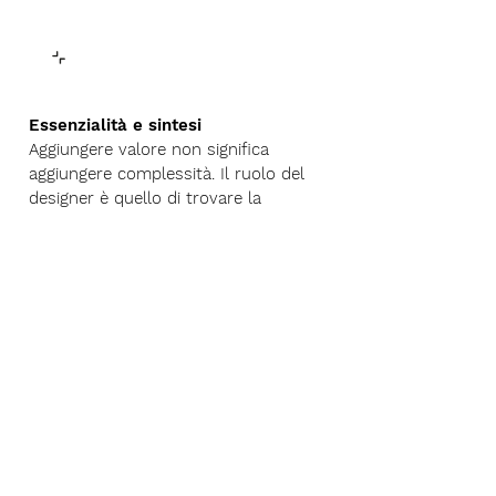
Essenzialità e sintesi
Aggiungere valore non significa
aggiungere complessità. Il ruolo del
designer è quello di trovare la
soluzione più semplice
ad una necessità, di comprimere una
serie di concetti e funzioni in una
forma comprensibile. Da questa
capacità di sintesi filtra anche
l’estrema bellezza formale della
semplicità.