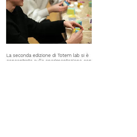
La seconda edizione di Totem lab si è
concentrata sulla sperimentazione con
la cera. I partecipanti hanno utilizzato
stampi in silicone di ciascuna forma
geometrica creati da una matrice
stampata in resina 3D. Ciò ha
permesso di lavorare sul colore e sulla
fragranza di ogni forma e poi
assemblare un'unica candela
composta da 4-5 forme, colori e
profumazioni diverse.