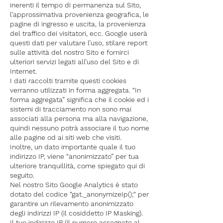
inerenti il tempo di permanenza sul Sito,
l’approssimativa provenienza geografica, le
pagine di ingresso e uscita, la provenienza
del traffico dei visitatori, ecc. Google userà
questi dati per valutare l’uso, stilare report
sulle attività del nostro Sito e fornirci
ulteriori servizi legati all’uso del Sito e di
Internet.
I dati raccolti tramite questi cookies
verranno utilizzati in forma aggregata. “In
forma aggregata” significa che il cookie ed i
sistemi di tracciamento non sono mai
associati alla persona ma alla navigazione,
quindi nessuno potrà associare il tuo nome
alle pagine od ai siti web che visiti.
Inoltre, un dato importante quale il tuo
indirizzo IP, viene “anonimizzato” per tua
ulteriore tranquillità, come spiegato qui di
seguito.
Nel nostro Sito Google Analytics è stato
dotato del codice “gat._anonymizeIp();“ per
garantire un rilevamento anonimizzato
degli indirizzi IP (il cosiddetto IP Masking).
Il tuo indirizzo IP (il numero assegnato al