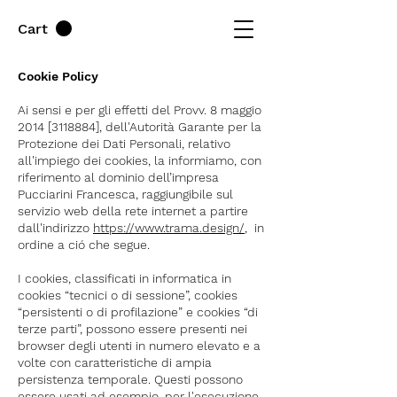
Cart
Cookie Policy
Ai sensi e per gli effetti del Provv. 8 maggio
2014 [3118884], dell'Autorità Garante per la
Protezione dei Dati Personali, relativo
all'impiego dei cookies, la informiamo, con
riferimento al dominio dell’impresa
Pucciarini Francesca, raggiungibile sul
servizio web della rete internet a partire
dall'indirizzo
https://www.trama.design/
, in
ordine a ció che segue.
I cookies, classificati in informatica in
cookies “tecnici o di sessione”, cookies
“persistenti o di profilazione” e cookies “di
terze parti”, possono essere presenti nei
browser degli utenti in numero elevato e a
volte con caratteristiche di ampia
persistenza temporale. Questi possono
essere usati ad esempio, per l'esecuzione