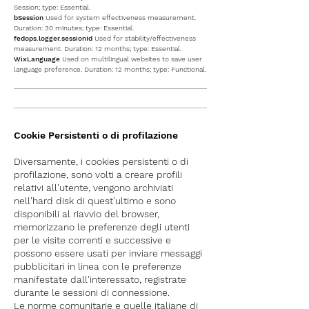
Session
; type: Essential.
bSession
Used for system effectiveness measurement.
D
uration: 30 minutes; type: Essential.
fedops.logger.sessionId
Used for stability/effectiveness
measurement. D
uration: 12 months
; type: Essential.
WixLanguage
Used on multilingual websites to save user
language preference. D
uration: 12 months
; type: Functional.
Cookie Persistenti o di profilazione
Diversamente, i cookies persistenti o di
profilazione, sono volti a creare profili
relativi all'utente, vengono archiviati
nell'hard disk di quest'ultimo e sono
disponibili al riavvio del browser,
memorizzano le preferenze degli utenti
per le visite correnti e successive e
possono essere usati per inviare messaggi
pubblicitari in linea con le preferenze
manifestate dall'interessato, registrate
durante le sessioni di connessione.
Le norme comunitarie e quelle italiane di