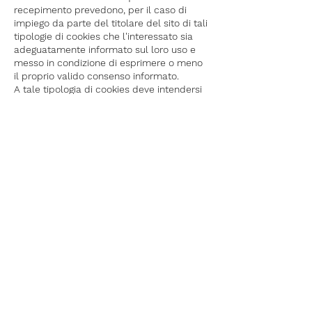
recepimento prevedono, per il caso di
impiego da parte del titolare del sito di tali
tipologie di cookies che l'interessato sia
adeguatamente informato sul loro uso e
messo in condizione di esprimere o meno
il proprio valido consenso informato.
A tale tipologia di cookies deve intendersi
riferita la disposizione di cui al citato art.
122 del Codice in materia di protezione dei
dati personali che, espressamente
dispone che “l'archiviazione delle
informazioni nell'apparecchio terminale di
un contraente o di un utente o l'accesso a
informazioni già archiviate sono consentiti
unicamente a condizione che il contraente
o l'utente abbia espresso il proprio
consenso dopo essere stato informato con
le modalità semplificate di cui all'articolo
13, comma 3”.
Il sito trama.design non utilizza i cookie
di questo tipo.
Cookie di terze parti per