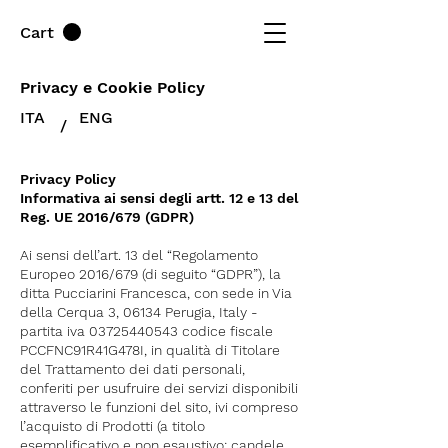
Cart
Privacy e
Cookie Policy
ITA
ENG
/
Privacy Policy
Informativa ai sensi degli artt. 12 e 13 del
Reg. UE 2016/679 (GDPR)
Ai sensi dell’art. 13 del “Regolamento
Europeo 2016/679 (di seguito “GDPR”), la
ditta Pucciarini Francesca, con sede in Via
della Cerqua 3, 06134 Perugia, Italy -
partita iva
03725440543
codice fiscale
PCCFNC91R41G478I, in qualità di Titolare
del Trattamento dei dati personali,
conferiti per usufruire dei servizi disponibili
attraverso le funzioni del sito, ivi compreso
l’acquisto di Prodotti (a titolo
esemplificativo e non esaustivo: candele