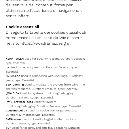
dei servizi e dei contenuti forniti per
ottimizzarne l’esperienza di navigazione e i
servizi offerti.
Cookie essenziali
Di seguito la tabella dei cookies classificati
come essenziali utilizzati da Wix e inseriti
nel sito
https://www.trama.design/
:
XSRF-TOKEN
Used for security reasons. D
uration: Session;
type: Essential.
hs
Used for security reasons. D
uration: Session; type:
Essential.
SVSession
Used in connection with user login D
uration: 2
years; type: Essential.
SSR-caching
Used to indicate the system from which
the
site was rendered. D
uration: 1 minute; type: Essential.
_WixCIDX
Used for system monitoring/debugging.
D
uration: 3 months
; type: Essential.
_wix_browser_sess
Used for system
monitoring/debugging. D
uration: Session
; type: Essential.
consent-policy
Used for cookie banner parameters.
D
uration: 12 months
; type: Essential.
SMSession
Used to identify logged in site members.
D
uration: Session
; type: Essential.
TS*
Used for security and anti-fraud reasons. D
uration: