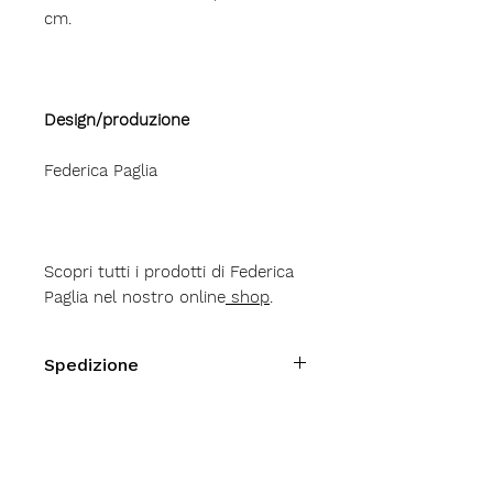
cm.
Design/produzione
Federica Paglia
Scopri tutti i prodotti di Federica
Paglia nel nostro online
shop
.
Spedizione
Spese di spedizione
Italia
10
Euro
Austria - Belgio - Bulgaria -
Croazia - Danimarca - Estonia -