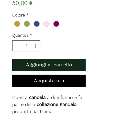
Prezzo
50,00 €
Colore
*
Quantità
*
Aggiungi al carrello
Acquista ora
Questa
candela
a due fiamme fa
parte della
collezione Kandela
prodotta da Trama.